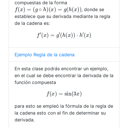
compuestas de la forma
f
(
x
)
=
(
g
∘
h
)
(
x
)
=
g
(
h
(
x
)
)
, donde se
establece que su derivada mediante la regla
de la cadena es:
f
′
(
x
)
=
g
′
(
h
(
x
)
)
⋅
h
′
(
x
)
Ejemplo Regla de la cadena
En esta clase podrás encontrar un ejemplo,
en el cual se debe encontrar la derivada de la
función compuesta
f
(
x
)
=
sin
(
3
x
)
para esto se empleó la fórmula de la regla de
la cadena esto con el fin de determinar su
derivada.