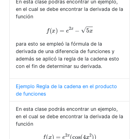
En esta clase podrás encontrar un ejemplo,
en el cual se debe encontrar la derivada de la
función
f
(
x
)
=
e
2
x
−
5
x
para esto se empleó la fórmula de la
derivada de una diferencia de funciones y
además se aplicó la regla de la cadena esto
con el fin de determinar su derivada.
Ejemplo Regla de la cadena en el producto
de funciones
En esta clase podrás encontrar un ejemplo,
en el cual se debe encontrar la derivada de la
función
f
(
x
)
=
e
2
x
(
cos
(
4
x
2
)
)