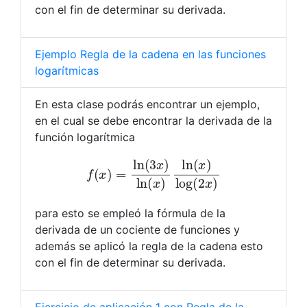
con el fin de determinar su derivada.
Ejemplo Regla de la cadena en las funciones
logarítmicas
En esta clase podrás encontrar un ejemplo,
en el cual se debe encontrar la derivada de la
función logarítmica
f
(
x
)
=
ln
(
3
x
)
ln
(
x
)
ln
(
x
)
log
(
2
x
)
para esto se empleó la fórmula de la
derivada de un cociente de funciones y
además se aplicó la regla de la cadena esto
con el fin de determinar su derivada.