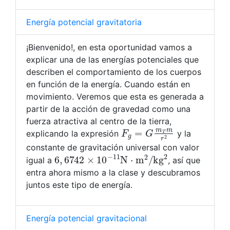
Energía potencial gravitatoria
¡Bienvenido!, en esta oportunidad vamos a
explicar una de las energías potenciales que
describen el comportamiento de los cuerpos
en función de la energía. Cuando están en
movimiento. Veremos que esta es generada a
partir de la acción de gravedad como una
fuerza atractiva al centro de la tierra,
F
g
=
G
m
T
m
r
2
explicando la expresión
y la
constante de gravitación universal con valor
6
,
6742
×
10
−
11
N
⋅
m
2
/
kg
2
igual a
, así que
entra ahora mismo a la clase y descubramos
juntos este tipo de energía.
Energía potencial gravitacional