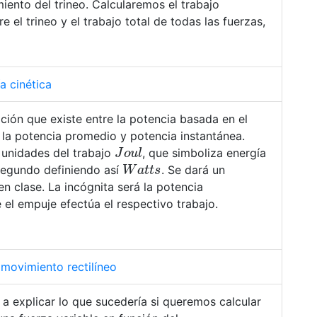
ento del trineo. Calcularemos el trabajo
 el trineo y el trabajo total de todas las fuerzas,
a cinética
lación que existe entre la potencia basada en el
í la potencia promedio y potencia instantánea.
J
o
u
l
 unidades del trabajo
, que simboliza energía
W
a
t
t
s
segundo definiendo así
. Se dará un
n clase. La incógnita será la potencia
 el empuje efectúa el respectivo trabajo.
 movimiento rectilíneo
a explicar lo que sucedería si queremos calcular