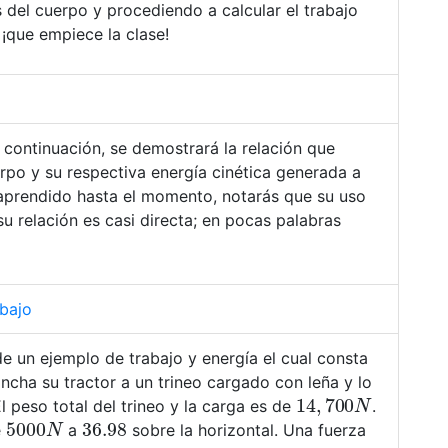
 del cuerpo y procediendo a calcular el trabajo
¡que empiece la clase!
 continuación, se demostrará la relación que
erpo y su respectiva energía cinética generada a
 aprendido hasta el momento, notarás que su uso
su relación es casi directa; en pocas palabras
abajo
 de un ejemplo de trabajo y energía el cual consta
ncha su tractor a un trineo cargado con leña y lo
14
,
700
N
l peso total del trineo y la carga es de
.
5000
N
36.98
e
a
sobre la horizontal. Una fuerza