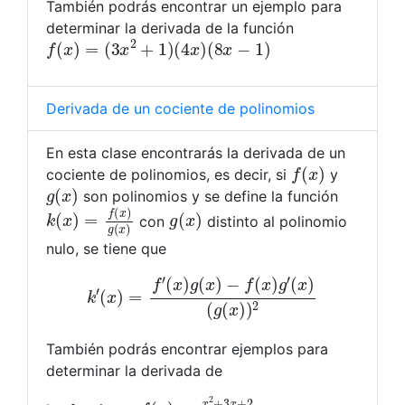
También podrás encontrar un ejemplo para
determinar la derivada de la función
f
(
x
)
=
(
3
x
2
+
1
)
(
4
x
)
(
8
x
−
1
)
Derivada de un cociente de polinomios
En esta clase encontrarás la derivada de un
f
(
x
)
cociente de polinomios, es decir, si
y
g
(
x
)
son polinomios y se define la función
k
(
x
)
=
f
(
x
)
g
(
x
)
g
(
x
)
con
distinto al polinomio
nulo, se tiene que
k
′
(
x
)
=
f
′
(
x
)
g
(
x
)
−
f
(
x
)
g
′
(
x
)
(
g
(
x
)
)
2
También podrás encontrar ejemplos para
determinar la derivada de
f
(
x
)
=
x
2
+
3
x
+
2
x
4