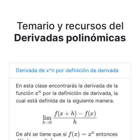
Temario y recursos del
Derivadas polinómicas
Derivada de x^n por definición de derivada
En esta clase encontrarás la derivada de la
x
n
función
por la definición de derivada, la
cual está definida de la siguiente manera.
lim
h
→
0
f
(
x
+
h
)
−
f
(
x
)
h
f
(
x
)
=
x
n
De ahí se tiene que si
entonces
f
′
(
x
)
=
n
x
n
−
1