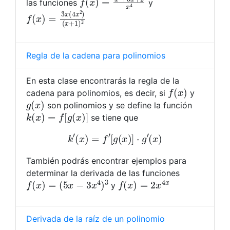
las funciones
y
f
(
(
x
x
+
)
1
=
)
3
2
x
(
4
x
2
)
Regla de la cadena para polinomios
En esta clase encontrarás la regla de la
f
(
x
)
cadena para polinomios, es decir, si
y
g
(
x
)
son polinomios y se define la función
k
(
x
)
=
f
[
g
(
x
)
]
se tiene que
k
′
(
x
)
=
f
′
[
g
(
x
)
]
⋅
g
′
(
x
)
También podrás encontrar ejemplos para
determinar la derivada de las funciones
f
(
x
)
=
(
5
x
−
3
x
4
)
3
f
(
x
)
=
2
x
4
x
y
Derivada de la raíz de un polinomio