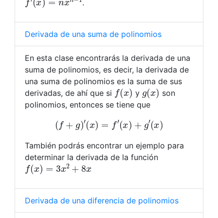
.
Derivada de una suma de polinomios
En esta clase encontrarás la derivada de una
suma de polinomios, es decir, la derivada de
una suma de polinomios es la suma de sus
f
(
x
)
g
(
x
)
derivadas, de ahí que si
y
son
polinomios, entonces se tiene que
(
f
+
g
)
′
(
x
)
=
f
′
(
x
)
+
g
′
(
x
)
También podrás encontrar un ejemplo para
determinar la derivada de la función
f
(
x
)
=
3
x
2
+
8
x
Derivada de una diferencia de polinomios