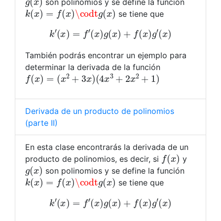
son polinomios y se define la función
k
(
x
)
=
f
(
x
)
\codt
g
(
x
)
se tiene que
k
′
(
x
)
=
f
′
(
x
)
g
(
x
)
+
f
(
x
)
g
′
(
x
)
También podrás encontrar un ejemplo para
determinar la derivada de la función
f
(
x
)
=
(
x
2
+
3
x
)
(
4
x
3
+
2
x
2
+
1
)
Derivada de un producto de polinomios
(parte II)
En esta clase encontrarás la derivada de un
f
(
x
)
producto de polinomios, es decir, si
y
g
(
x
)
son polinomios y se define la función
k
(
x
)
=
f
(
x
)
\codt
g
(
x
)
se tiene que
k
′
(
x
)
=
f
′
(
x
)
g
(
x
)
+
f
(
x
)
g
′
(
x
)