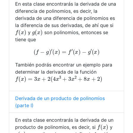
En esta clase encontrarás la derivada de una
diferencia de polinomios, es decir, la
derivada de una diferencia de polinomios es
la diferencia de sus derivadas, de ahí que si
f
(
x
)
g
(
x
)
y
son polinomios, entonces se
tiene que
(
f
−
g
)
′
(
x
)
=
f
′
(
x
)
−
g
′
(
x
)
También podrás encontrar un ejemplo para
determinar la derivada de la función
f
(
x
)
=
3
x
+
2
(
4
x
3
+
3
x
2
+
8
x
+
2
)
Derivada de un producto de polinomios
(parte I)
En esta clase encontrarás la derivada de un
f
(
x
)
producto de polinomios, es decir, si
y
g
(
x
)