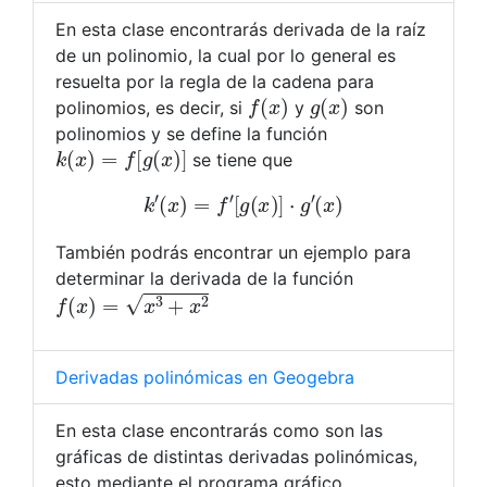
En esta clase encontrarás derivada de la raíz
de un polinomio, la cual por lo general es
resuelta por la regla de la cadena para
f
(
x
)
g
(
x
)
polinomios, es decir, si
y
son
polinomios y se define la función
k
(
x
)
=
f
[
g
(
x
)
]
se tiene que
k
′
(
x
)
=
f
′
[
g
(
x
)
]
⋅
g
′
(
x
)
También podrás encontrar un ejemplo para
determinar la derivada de la función
f
(
x
)
=
x
3
+
x
2
Derivadas polinómicas en Geogebra
En esta clase encontrarás como son las
gráficas de distintas derivadas polinómicas,
esto mediante el programa gráfico