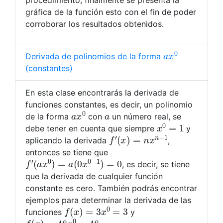
procedimiento, finalmente se presenta la
gráfica de la función esto con el fin de poder
corroborar los resultados obtenidos.
a
x
0
Derivada de polinomios de la forma
(constantes)
En esta clase encontrarás la derivada de
funciones constantes, es decir, un polinomio
a
x
0
a
de la forma
con
un número real, se
x
0
=
1
debe tener en cuenta que siempre
y
f
′
(
x
)
=
n
x
n
−
1
aplicando la derivada
,
entonces se tiene que
f
′
(
a
x
0
)
=
a
(
0
x
0
−
1
)
=
0
, es decir, se tiene
que la derivada de cualquier función
constante es cero. También podrás encontrar
ejemplos para determinar la derivada de las
f
(
x
)
=
3
x
0
=
3
funciones
y
f
(
x
)
=
48
x
0
=
48