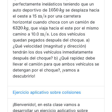
perfectamente inelásticos teniendo que un
1050
k
g
auto deportivo de
se desplaza hacia
m
/
s
el oeste a 15
por una carretera
horizontal cuando choca con un camión de
6320
k
g
, que viaja hacia el este por el mismo
m
/
s
camino a 10.0
. Los dos vehículos
quedan pegados después del choque. a)
¿Qué velocidad (magnitud y dirección)
tendrán los dos vehículos inmediatamente
después del choque? b) ¿Qué rapidez debe
llevar el camión para que ambos vehículos se
detengan por el choque?, ¡vamos a
descubrirlo!
Ejercicio aplicativo sobre colisiones
¡Bienvenido!, en esta clase vamos a
desarrollar un ejercicio aplicativo sobre