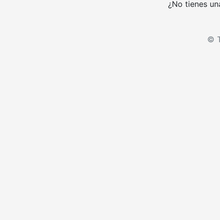
¿No tienes un
© T