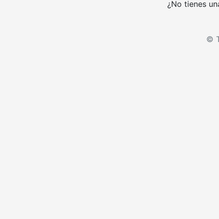
¿No tienes un
© T