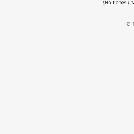
¿No tienes un
© T