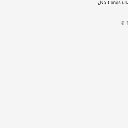
¿No tienes un
© T