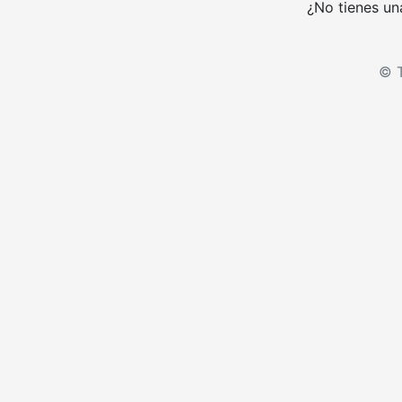
¿No tienes un
© T