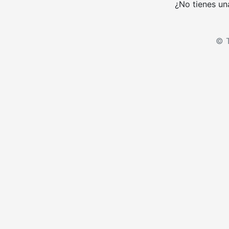
¿No tienes un
© T