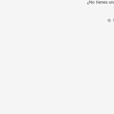
¿No tienes un
© T