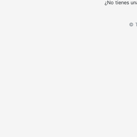
¿No tienes un
© T