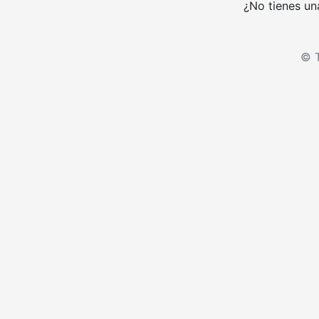
¿No tienes un
© T