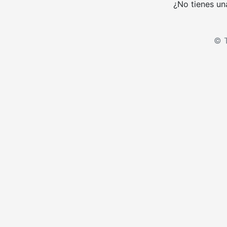
¿No tienes un
© T